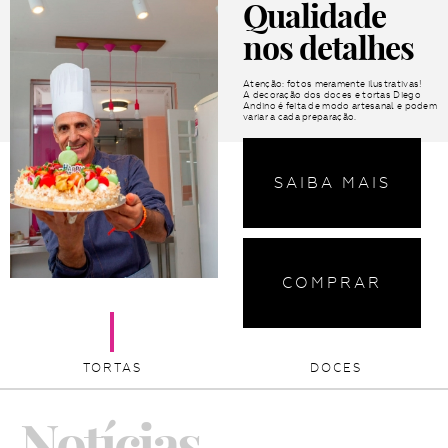
Qualidade
nos detalhes
Atenção: fotos meramente ilustrativas!
​A decoração dos doces e tortas Diego
Andino é feita de modo artesanal e podem
variar a cada preparação.
SAIBA MAIS
COMPRAR
TORTAS
DOCES
Notícias